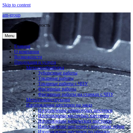
Skip to content
am-group
Воплощая в реальность
Menu
Главная
О компании
Возможности
Продукция и услуги
Металлообработка
Зуборезные работы
Токарные работы
Токарные работы с ЧПУ
Фрезерные работы
Фрезерные работы на станках с ЧПУ
Металлоконструкции
Изготовление шестерен на заказ
Изготовление прямозубых шестерен
Изготовление косозубых шестерен
Изготовление конических шестерен
Изготовление шестерен с круговым зубом
Изготовление шестерен по образцу