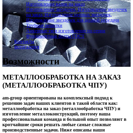
Изготовление валов на заказ
Изготовление звездочек, Изготовление звездочек
на заказ, Изготовление цепных звездочек,
Изготовление звездочек для цепной передачи
Трубные решетки
Анкерные тяги изготовление по серии
Фундаментные болты ГОСТ
Контакты
фотогалерея
Возможности
МЕТАЛЛООБРАБОТКА НА ЗАКАЗ
(МЕТАЛЛООБРАБОТКА ЧПУ)
am-group ориентирована на комплексный подход к
решению задач наших клиентов в такой области как:
металлообработка на заказ (металлообработка ЧПУ) и
изготовление металлоконструкций, поэтому наша
профессиональная команда и большой опыт позволяют в
кротчайшие сроки решать любые самые сложные
производственные задачи. Ниже описаны наши